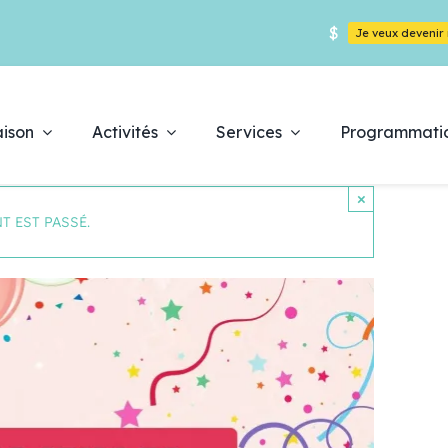
$
Je veux deveni
ison
Activités
Services
Programmati
×
T EST PASSÉ.
Déc
es
pr