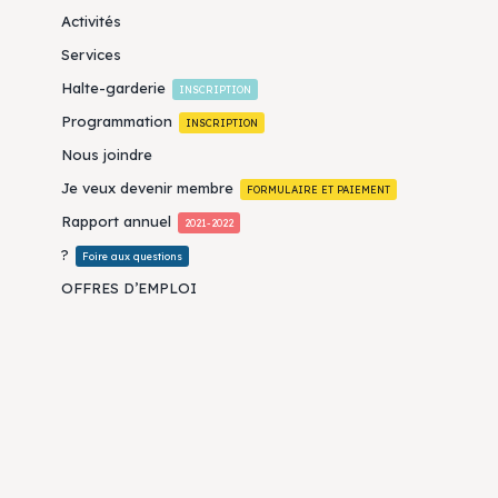
Activités
Services
Halte-garderie
INSCRIPTION
Programmation
INSCRIPTION
Nous joindre
Je veux devenir membre
FORMULAIRE ET PAIEMENT
Rapport annuel
2021-2022
?
Foire aux questions
OFFRES D’EMPLOI