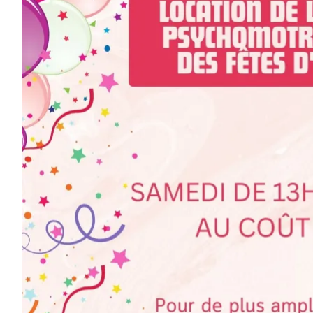
AOÛT
19
11 H 30 Min
-
13 H 30 Min
Pique-nique au parc poisson – Trois-Pistoles
AOÛT
20
10 H 00 Min
-
11 H 30 Min
Marche en famille
Voir Le Calendrier