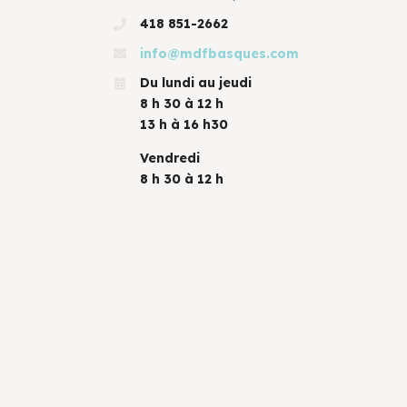
418 851-2662
info@mdfbasques.com
Du lundi au jeudi
8 h 30 à 12 h
13 h à 16 h30
Vendredi
8 h 30 à 12 h