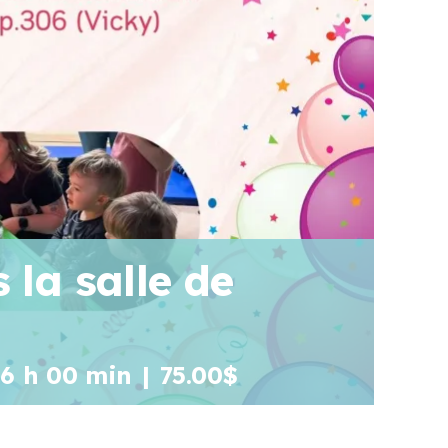
 la salle de
16 h 00 min
|
75.00$