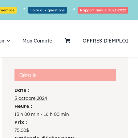
?
*
r membre
Foire aux questions
Rapport annuel 2021-2022
on
Mon Compte
OFFRES D’EMPLOI
Détails
Date :
ouvrez notre
5 octobre 2024
Heure :
ogrammation
13 h 00 min - 16 h 00 min
Prix :
Des Heures De Plaisirs!
75.00$