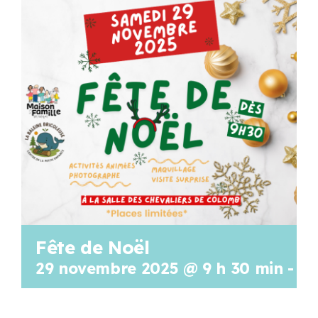
Programmation
Mon Compte
Panier
OFFRES D’EMPLOI
Fête de Noël
29 novembre 2025 @ 9 h 30 min
-
11