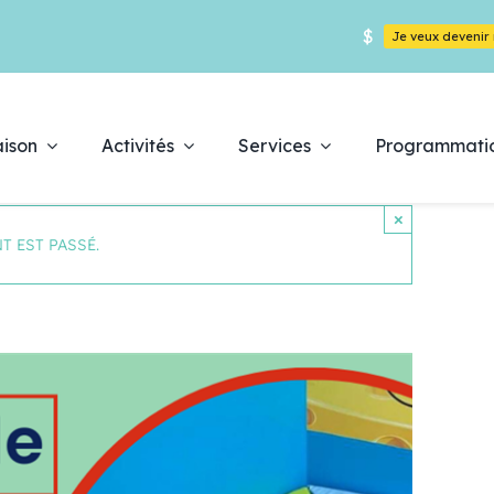
$
Je veux deveni
ison
Activités
Services
Programmati
×
T EST PASSÉ.
Déc
es
pr