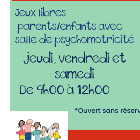
AOÛT
19
11 H 30 Min
-
13 H 30 Min
Pique-nique au parc poisson – Trois-Pistoles
AOÛT
20
10 H 00 Min
-
11 H 30 Min
Marche en famille
Voir Le Calendrier