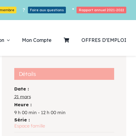
?
*
r membre
Foire aux questions
Rapport annuel 2021-2022
on
Mon Compte
OFFRES D’EMPLOI
Détails
Date :
ouvrez notre
21 mars
Heure :
ogrammation
9 h 00 min - 12 h 00 min
Série :
Des Heures De Plaisirs!
Espace famille