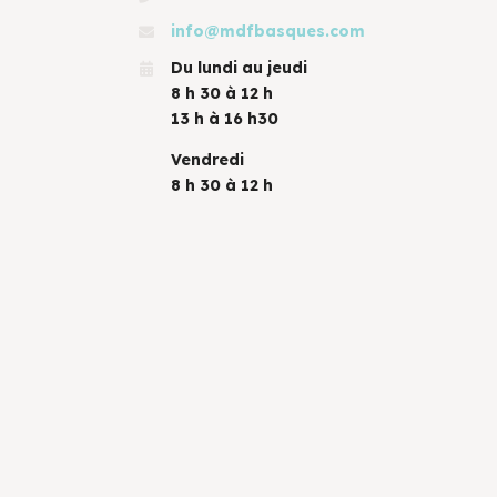
info@mdfbasques.com
Du lundi au jeudi
8 h 30 à 12 h
13 h à 16 h30
Vendredi
8 h 30 à 12 h