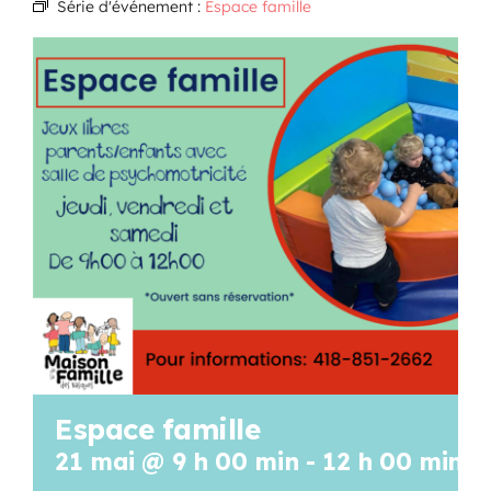
Série d'événement :
Espace famille
Programmation
Mon Compte
Panier
OFFRES D’EMPLOI
Espace famille
21 mai @ 9 h 00 min
-
12 h 00 min