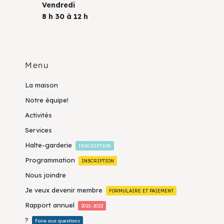
Vendredi
8 h 30 à 12 h
Menu
La maison
Notre équipe!
Activités
Services
Halte-garderie
INSCRIPTION
Programmation
INSCRIPTION
Nous joindre
Je veux devenir membre
FORMULAIRE ET PAIEMENT
Rapport annuel
2021-2022
?
Foire aux questions