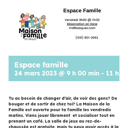
Programmation
Mon Compte
Panier
Espace famille
OFFRES D’EMPLOI
24 mars 2023 @ 9 h 00 min
-
11 h 3
Tu as besoin de changer d’air, de voir des gens? De
bouger et de sortir de chez toi? La Maison de la
Famille est ouverte pour ta famille les vendredis
matins. Viens jouer librement et socialiser tout en
prenant un café. La salle de jeux au rez-de-
chaussée est gratuite, mais tu peux avoir accès à la