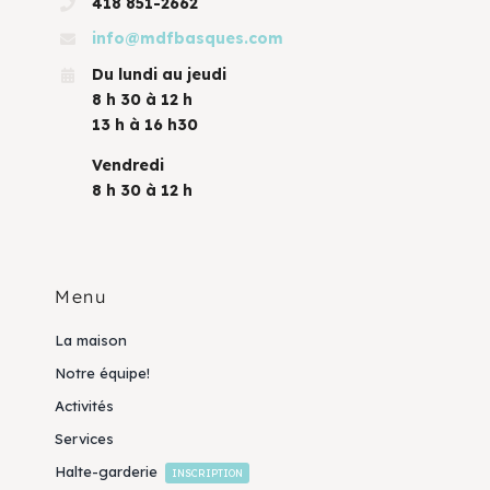
418 851-2662
info@mdfbasques.com
Du lundi au jeudi
8 h 30 à 12 h
13 h à 16 h30
Vendredi
8 h 30 à 12 h
Menu
La maison
Notre équipe!
Activités
Services
Halte-garderie
INSCRIPTION