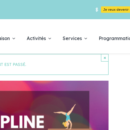
$
Je veux deveni
ison
Activités
Services
Programmati
×
T EST PASSÉ.
Déc
es
pr