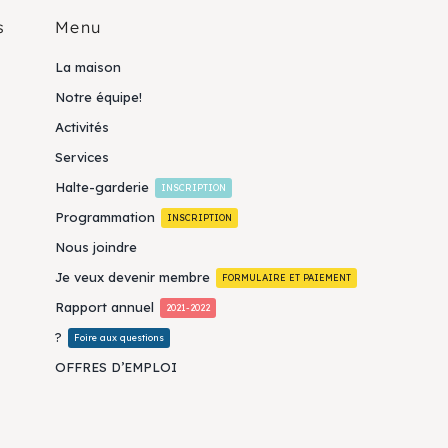
s
Menu
La maison
Notre équipe!
Activités
Services
Halte-garderie
INSCRIPTION
Programmation
INSCRIPTION
Nous joindre
Je veux devenir membre
FORMULAIRE ET PAIEMENT
Rapport annuel
2021-2022
?
Foire aux questions
OFFRES D’EMPLOI