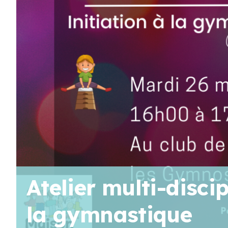
AOÛT
19
11 H 30 Min
-
13 H 30 Min
Pique-nique au parc poisson – Trois-Pistoles
AOÛT
20
10 H 00 Min
-
11 H 30 Min
Marche en famille
Voir Le Calendrier
Atelier multi-discip
la gymnastique