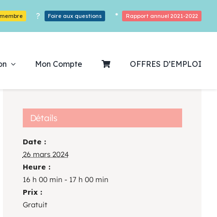
?
*
r membre
Foire aux questions
Rapport annuel 2021-2022
on
Mon Compte
OFFRES D’EMPLOI
Détails
Date :
ouvrez notre
26 mars 2024
Heure :
ogrammation
16 h 00 min - 17 h 00 min
Prix :
Des Heures De Plaisirs!
Gratuit