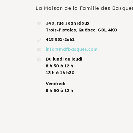
La Maison de la Famille des Basque
340, rue Jean Rioux
Trois-Pistoles, Québec G0L 4K0
418 851-2662
info@mdfbasques.com
Du lundi au jeudi
8 h 30 à 12 h
13 h à 16 h30
Vendredi
8 h 30 à 12 h