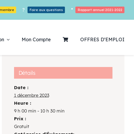
?
*
r membre
Foire aux questions
Rapport annuel 2021-2022
on
Mon Compte
OFFRES D’EMPLOI
Détails
Date :
ouvrez notre
1 décembre 2023
Heure :
ogrammation
9 h 00 min - 10 h 30 min
Prix :
Des Heures De Plaisirs!
Gratuit