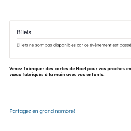
AOÛT
19
11 H 30 Min
-
13 H 30 Min
Pique-nique au parc poisson – Trois-Pistoles
Billets
AOÛT
20
Billets ne sont pas disponibles car ce évènement est passé
10 H 00 Min
-
11 H 30 Min
Marche en famille
Venez fabriquer des cartes de Noël pour vos proches en 
Voir Le Calendrier
vœux fabriqués à la main avec vos enfants.
Partagez en grand nombre!