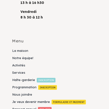
13 h à 16 h30
Vendredi
8 h 30 à 12 h
Menu
La maison
Notre équipe!
Activités
Services
Halte-garderie
INSCRIPTION
Programmation
INSCRIPTION
Nous joindre
Je veux devenir membre
FORMULAIRE ET PAIEMENT
Rapport annuel