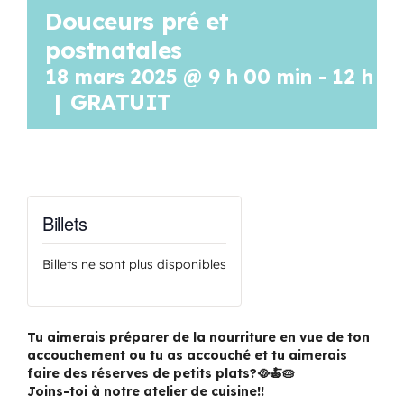
Douceurs pré et
Programmation
postnatales
18 mars 2025 @ 9 h 00 min
-
12 h 0
Mon Compte
|
GRATUIT
Panier
OFFRES D’EMPLOI
Billets
Billets ne sont plus disponibles
Tu aimerais préparer de la nourriture en vue de ton
accouchement ou tu as accouché et tu aimerais
faire des réserves de petits plats?🥘🍝🥧
Joins-toi à notre atelier de cuisine!!