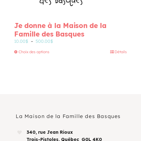
Je donne à la Maison de la
Famille des Basques
Plage
10.00
$
–
500.00
$
de
Ce
Choix des options
Détails
prix :
produit
10.00$
a
à
plusieurs
500.00$
variations.
Les
options
peuvent
être
choisies
sur
La Maison de la Famille des Basques
la
page
340, rue Jean Rioux
du
Trois-Pistoles, Québec G0L 4K0
produit