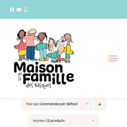
Passer
au
contenu
Tog
Nav
La maison
Activités
Trier par
Commande par défaut
Services
Montrer
12 produits