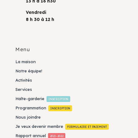
13 h à 16 h30
Vendredi
8 h 30 à 12 h
Menu
La maison
Notre équipe!
Activités
Services
Halte-garderie
INSCRIPTION
Programmation
INSCRIPTION
Nous joindre
Je veux devenir membre
FORMULAIRE ET PAIEMENT
Rapport annuel
2021-2022